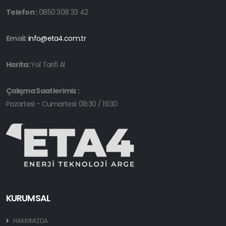
Telefon :
0850 308 33 42
Email:
info@eta4.com.tr
Harita:
Yol Tarifi Al
Çalışma Saatlerimiz :
Pazartesi - Cumartesi: 08:30 / 19:30
KURUMSAL
HAKKIMIZDA