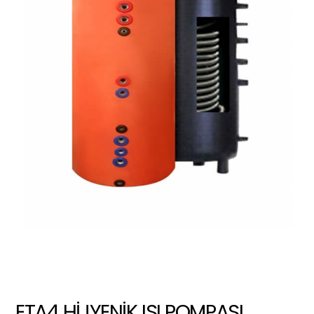
ETA4 HİJYENİK ISI POMPASI