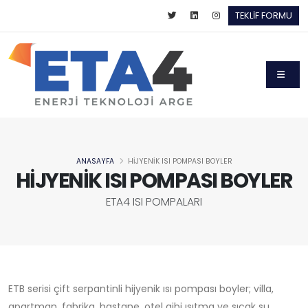
TEKLİF FORMU
ANASAYFA
HİJYENİK ISI POMPASI BOYLER
HİJYENİK ISI POMPASI BOYLER
ETA4 ISI POMPALARI
ETB serisi çift serpantinli hijyenik ısı pompası boyler; villa,
apartman, fabrika, hastane, otel gibi ısıtma ve sıcak su