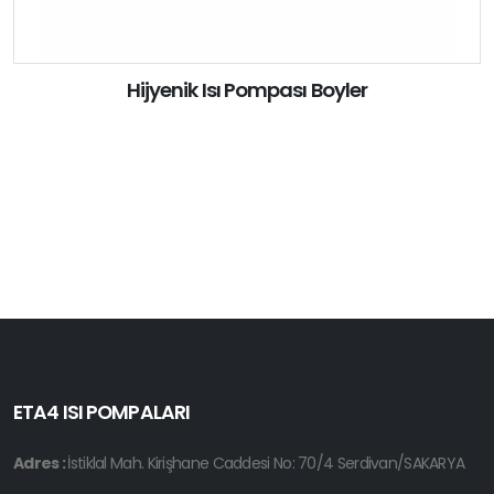
Hijyenik Isı Pompası Boyler
ETA4 ISI POMPALARI
Adres :
İstiklal Mah. Kirişhane Caddesi No: 70/4 Serdivan/SAKARYA